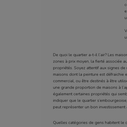
c
e
u
V
u
De quoi le quartier a-t-il l’air? Les mai
zones à prix moyen, la fierté associée au
propriétés. Soyez attentif aux signes d
maisons dont la peinture est défraichie 
commercial, ou être destinés à être utili
une grande proportion de maisons à l’
également certaines propriétés qui semble
indiquer que le quartier s’embourgeoise;
peut représenter un bon investissement 
Quelles catégories de gens habitent le q