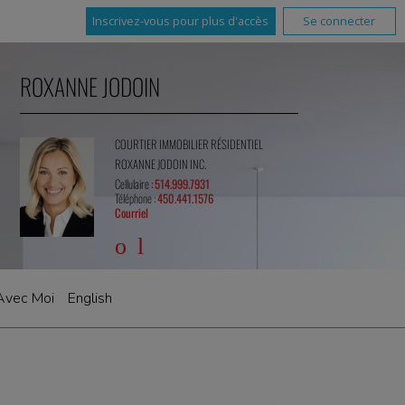
Inscrivez-vous pour plus d'accès
Se connecter
ROXANNE JODOIN
COURTIER IMMOBILIER RÉSIDENTIEL
ROXANNE JODOIN INC.
Cellulaire :
514.999.7931
Téléphone :
450.441.1576
Courriel
Avec Moi
English