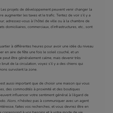
r? Les projets de développement peuvent venir changer la
re augmenter les taxes et le trafic. Tentez de voir s’il y a
ur; adressez-vous à l’hôtel de ville ou à la chambre de
s domiciliaires, commerciaux, d’infrastructures, etc., sont
quartier à différentes heures pour avoir une idée du niveau
r en aire de fête une fois le soleil couché, et un
 peut être généralement calme, mais devenir très
bruit de la circulation, voyez s’il y a des chiens qui
vions survolent la zone.
 est aussi important que de choisir une maison qui vous
les, des commodités à proximité et des boutiques
peuvent influencer votre sentiment général à l’égard de
ondo. Alors, n’hésitez pas à communiquer avec un agent
intéresse, faites vos recherches, et vous devriez être en
 correspond à vos besoins et à votre mode de vie.