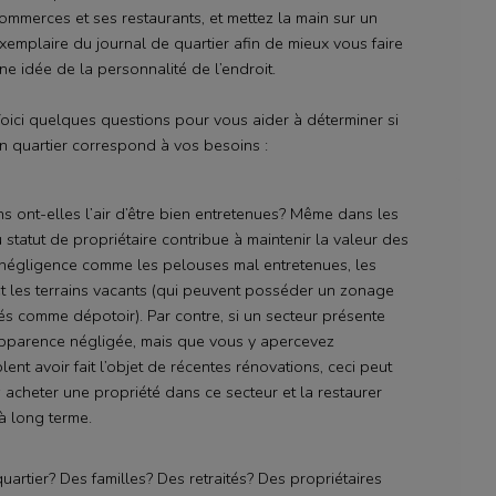
ommerces et ses restaurants, et mettez la main sur un
xemplaire du journal de quartier afin de mieux vous faire
ne idée de la personnalité de l’endroit.
oici quelques questions pour vous aider à déterminer si
n quartier correspond à vos besoins :
sons ont-elles l’air d’être bien entretenues? Même dans les
 statut de propriétaire contribue à maintenir la valeur des
e négligence comme les pelouses mal entretenues, les
et les terrains vacants (qui peuvent posséder un zonage
sés comme dépotoir). Par contre, si un secteur présente
apparence négligée, mais que vous y apercevez
nt avoir fait l’objet de récentes rénovations, ceci peut
 acheter une propriété dans ce secteur et la restaurer
à long terme.
uartier? Des familles? Des retraités? Des propriétaires