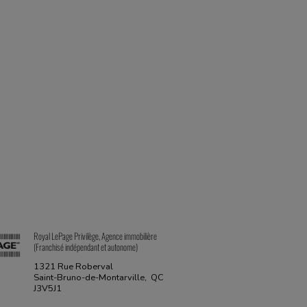
Royal LePage Privilège, Agence immobilière
(Franchisé indépendant et autonome)
1321 Rue Roberval
Saint-Bruno-de-Montarville, QC
J3V5J1