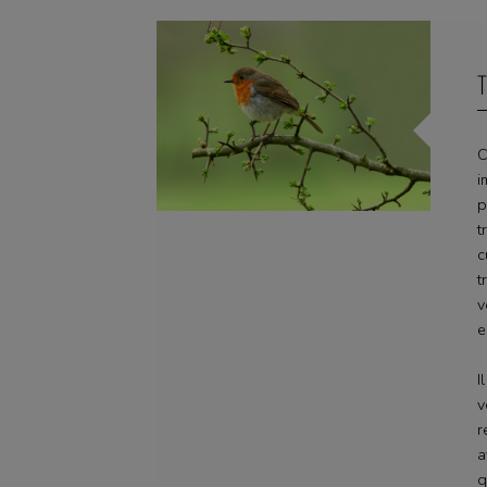
T
C
i
p
t
c
t
v
e
I
v
r
a
q