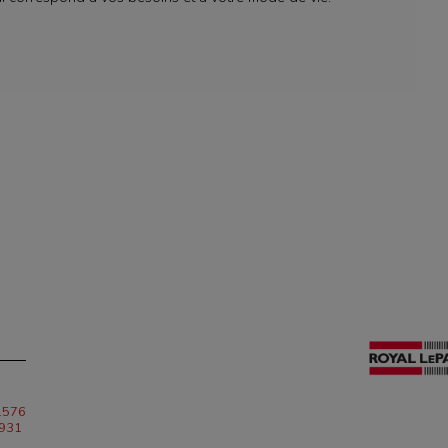
1576
7931