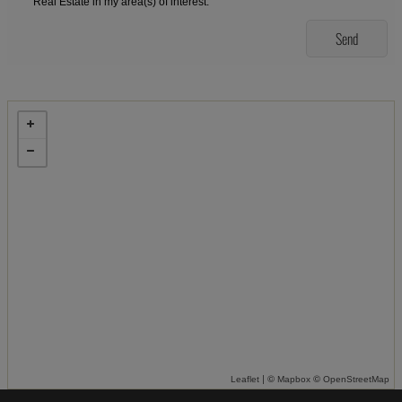
Real Estate in my area(s) of interest.
| ©
©
Leaflet
Mapbox
OpenStreetMap