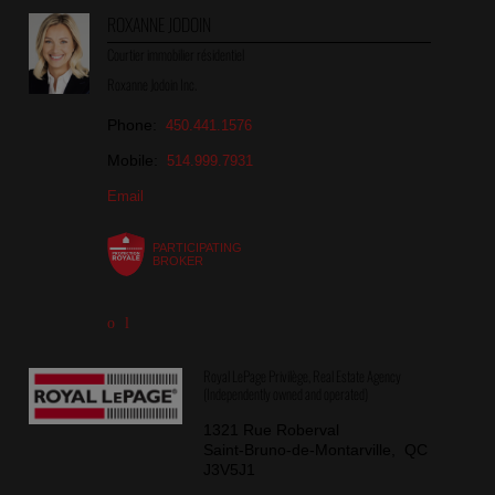
ROXANNE JODOIN
Courtier immobilier résidentiel
Roxanne Jodoin Inc.
Phone:
450.441.1576
Mobile:
514.999.7931
Email
PARTICIPATING
BROKER
Royal LePage Privilège, Real Estate Agency
(Independently owned and operated)
1321 Rue Roberval
Saint-Bruno-de-Montarville, QC
J3V5J1