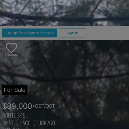
Sign up for enhanced access
Sign In
Favorite
For Sale
$89,000
+GST/QST
ROUTE 349 ,
SAINT-DIDACE, QC J0K2G0