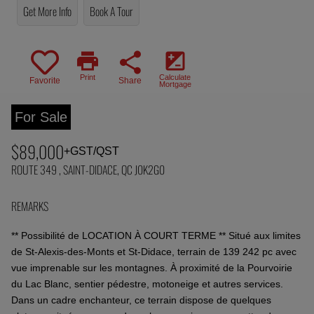
Get More Info
Book A Tour
print
share
iso
Print
Calculate
Favorite
Share
Mortgage
For Sale
$89,000
+GST/QST
ROUTE 349 , SAINT-DIDACE, QC J0K2G0
REMARKS
** Possibilité de LOCATION À COURT TERME ** Situé aux limites
de St-Alexis-des-Monts et St-Didace, terrain de 139 242 pc avec
vue imprenable sur les montagnes. À proximité de la Pourvoirie
du Lac Blanc, sentier pédestre, motoneige et autres services.
Dans un cadre enchanteur, ce terrain dispose de quelques